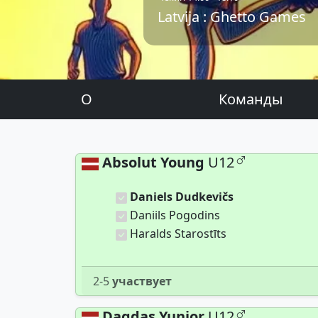
Latvija : Ghetto Games
О
Команды
Absolut Young
U12
Daniels Dudkevičs
Daniils Pogodins
Haralds Starostīts
2-5
участвует
Dagdas Yunior
U12