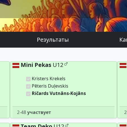
Результаты
Ка
Mini Pekas
U12
Kristers Krekels
Pēteris Duļevskis
Ričards Vutnāns-Kojāns
2-48
участвует
2
Team Deko
U12