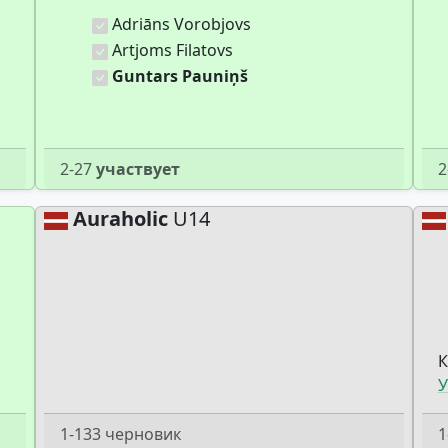
Adriāns Vorobjovs
Artjoms Filatovs
Guntars Pauniņš
2-27
участвует
2
Auraholic
U14
К
У
1-133 черновик
1