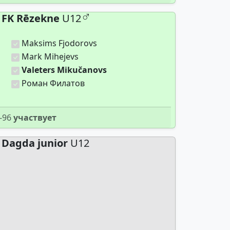
FK Rēzekne
U12
Maksims Fjodorovs
Mark Mihejevs
Valeters Mikučanovs
Роман Филатов
-96
участвует
Dagda junior
U12