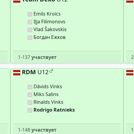
Emils Kroics
Iļja Filimonovs
Vlad Šakovskis
Богдан Ежков
1-137
участвует
2
RDM
U12
Dāvids Vinks
Miks Salins
Rinalds Vinks
Rodrigo Ratnieks
1-148
участвует
1