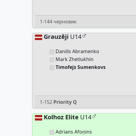
1-144 черновик
Grauzēji
U14
Daniils Abramenko
Mark Zhetlukhin
Timofejs Sumenkovs
1-152
Priority Q
Kolhoz Elite
U14
Adrians Afoņins