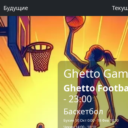
Будущие
Теку
Ghetto Gam
Ghetto Footba
- 23:00
Баскетбол
Букин 10 Окт 0:00 - 18 Фев 18:10
Чекин 14:00 - 18:10