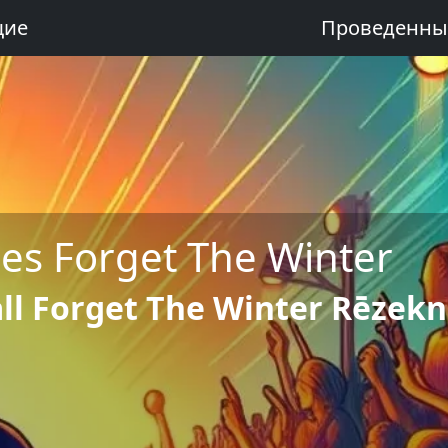
щие
Проведенны
es Forget The Winter
ll Forget The Winter Rēzek