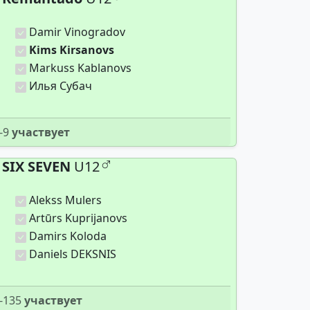
Damir Vinogradov
Kims Kirsanovs
Markuss Kablanovs
Илья Субач
-9
участвует
SIX SEVEN
U12
Alekss Mulers
Artūrs Kuprijanovs
Damirs Koloda
Daniels DEKSNIS
-135
участвует