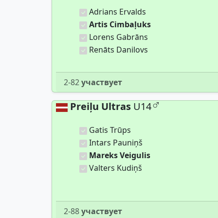
Adrians Ervalds
Artis Cimbaļuks
Lorens Gabrāns
Renāts Danilovs
2-82
участвует
Preiļu Ultras
U14
Gatis Trūps
Intars Pauniņš
Mareks Veigulis
Valters Kudiņš
2-88
участвует