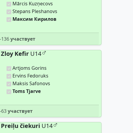
Mārcis Kuzņecovs
Stepans Pleshanovs
Максим Кирилов
-136
участвует
Zloy Kefir
U14
Artjoms Gorins
Ervins Fedoruks
Maksis Safonovs
Toms Tjarve
-63
участвует
Preiļu čiekuri
U14