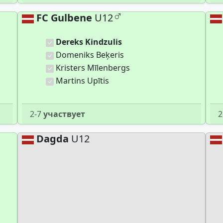
FC Gulbene
U12
Dereks Kindzulis
Domeniks Beķeris
Kristers Mīlenbergs
Martins Upītis
2-7
участвует
2
Dagda
U12