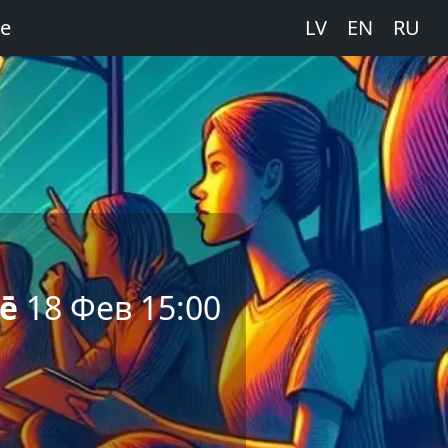
е
LV
EN
RU
nē
18 Фев 15:00