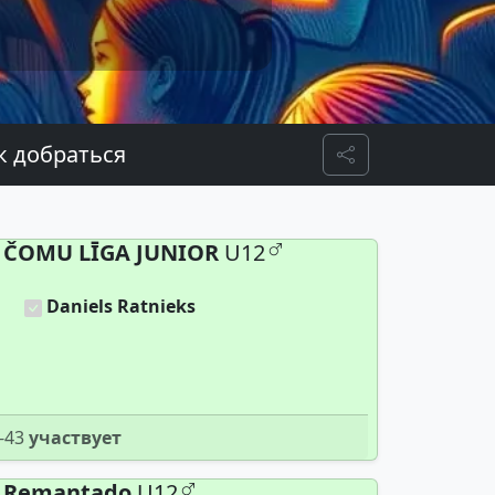
к добраться
Share
ČOMU LĪGA JUNIOR
U12
Daniels Ratnieks
-43
участвует
Remantado
U12