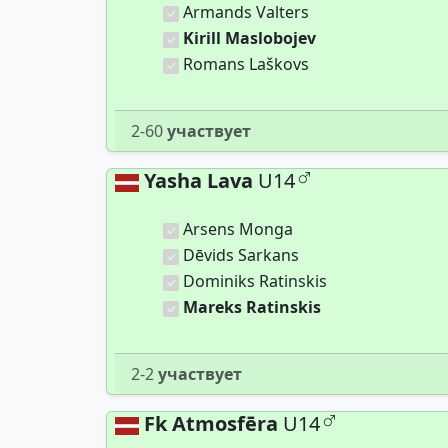
Armands Valters
Kirill Maslobojev
Romans Laškovs
2-60
участвует
Yasha Lava
U14
Arsens Monga
Dēvids Sarkans
Dominiks Ratinskis
Mareks Ratinskis
2-2
участвует
Fk Atmosfēra
U14