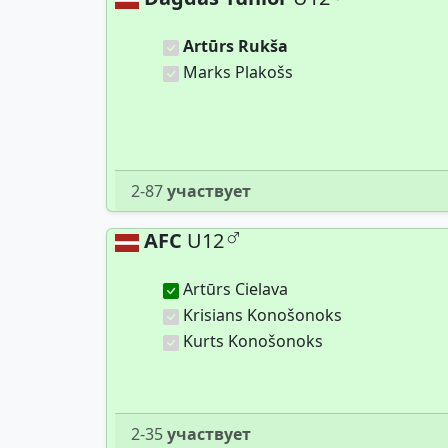
Artūrs Rukša
Marks Plakošs
2-87
участвует
AFC
U12
Artūrs Cielava
Krisians Konošonoks
Kurts Konošonoks
2-35
участвует