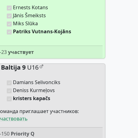
Ernests Kotans
Jānis Šmeiksts
Miks Slūka
Patriks Vutnans-Kojāns
-23
участвует
Baltija 9
U16
Damians Selivonciks
Deniss Kurmeļovs
kristers kapačs
оманда приглашает участников:
частвовать
-150
Priority Q