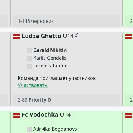
1-146 черновик
2
Ludza Ghetto
U14
Gerald Nikitin
Karlis Gendelis
Lorenss Tabūns
Команда приглашает участников:
Участвовать
2-83
Priority Q
2
Fc Vodochka
U14
Adri4ka Bogdanovs