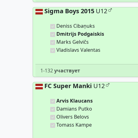
Sigma Boys 2015
U12
Deniss Cibaņuks
Dmitrijs Podgaiskis
Marks Gelvičs
Vladislavs Valentas
1-132
участвует
FC Super Manki
U12
Arvis Klaucans
Damians Putko
Olivers Belovs
Tomass Kampe