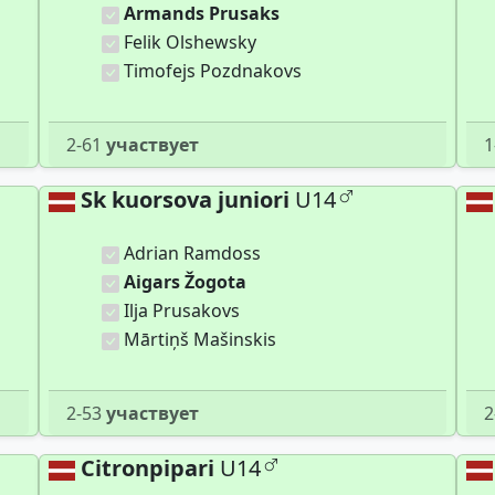
Armands Prusaks
Felik Olshewsky
Timofejs Pozdnakovs
2-61
участвует
1
Sk kuorsova juniori
U14
Adrian Ramdoss
Aigars Žogota
Ilja Prusakovs
Mārtiņš Mašinskis
2-53
участвует
2
Citronpipari
U14