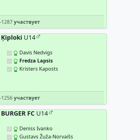
-1287
участвует
Ķiploki
U14
Davis Nedvigs
Fredza Lapsis
Kristers Kaposts
-1256
участвует
BURGER FC
U14
Deniss Ivanko
Gustavs Žuža-Norvaišs