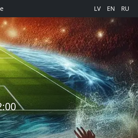
е
LV
EN
RU
2:00