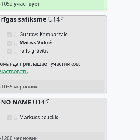
-1052
участвует
rīgas satiksme
U14
Gustavs Kamparzale
Matīss Vidiņš
ralfs grāvītis
оманда приглашает участников:
частвовать
-1035 черновик
NO NAME
U14
Markuss scuckis
-1288 черновик