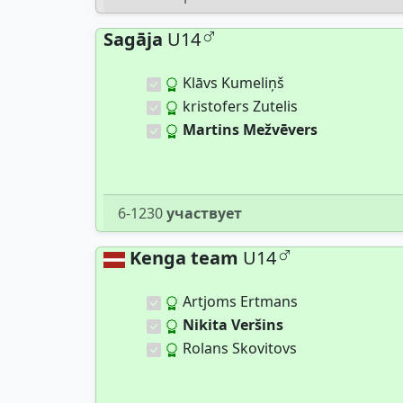
Sagāja
U14
Klāvs Kumeliņš
kristofers Zutelis
Martins Mežvēvers
6-1230
участвует
Kenga team
U14
Artjoms Ertmans
Nikita Veršins
Rolans Skovitovs