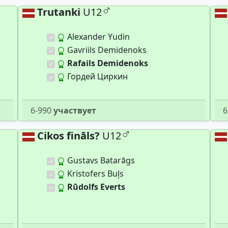
Trutanki
U12
Alexander Yudin
Gavriils Demidenoks
Rafails Demidenoks
Гордей Циркин
6-990
участвует
6
Cikos fināls?
U12
Gustavs Batarāgs
Kristofers Buļs
Rūdolfs Everts