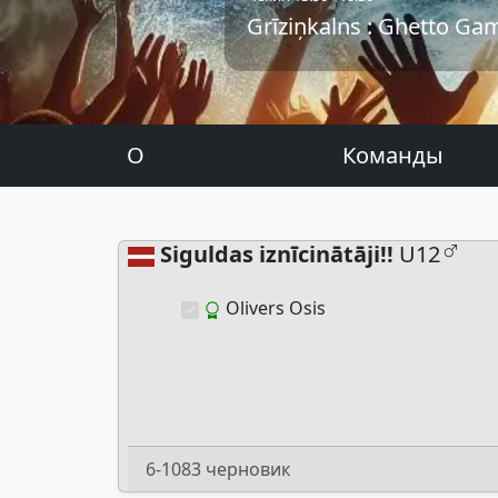
Grīziņkalns : Ghetto Ga
О
Команды
Siguldas iznīcinātāji!!
U12
Olivers Osis
6-1083 черновик