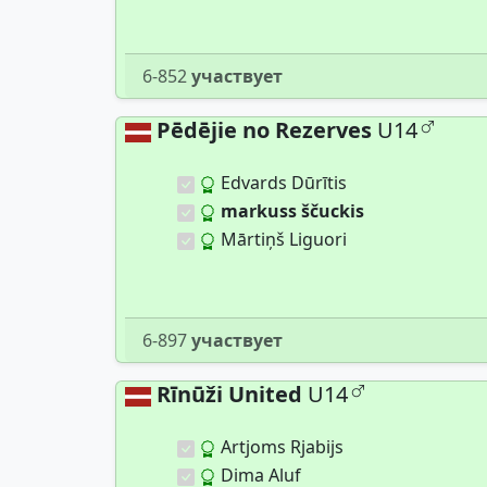
6-852
участвует
Pēdējie no Rezerves
U14
Edvards Dūrītis
markuss ščuckis
Mārtiņš Liguori
6-897
участвует
Rīnūži United
U14
Artjoms Rjabijs
Dima Aluf