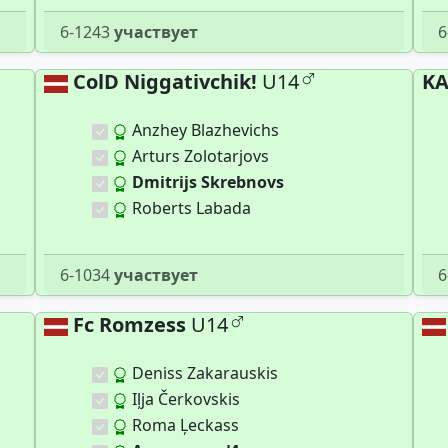
6-1243
участвует
6
ColD Niggativchik!
U14
KA
Anzhey Blazhevichs
Arturs Zolotarjovs
Dmitrijs Skrebnovs
Roberts Labada
6-1034
участвует
6
Fc Romzess
U14
Deniss Zakarauskis
Iļja Čerkovskis
Roma Ļeckass