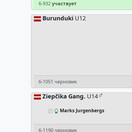
6-932
участвует
Burunduki
U12
6-1051 черновик
Ziepčika Gang.
U14
Marks Jurgenbergs
6-1190 черновик