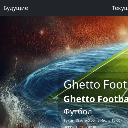
Будущие
Теку
Ghetto Foot
Ghetto Footba
Футбол
Букин 18 Апр 0:00 - 9 Июль 19:00
Чекин 13:50 - 18:30