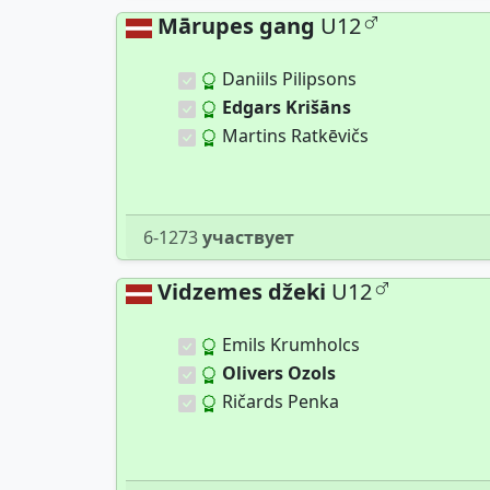
Mārupes gang
U12
Daniils Pilipsons
Edgars Krišāns
Martins Ratkēvičs
6-1273
участвует
Vidzemes džeki
U12
Emils Krumholcs
Olivers Ozols
Ričards Penka