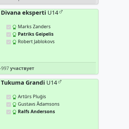
Divana eksperti
U14
Marks Zanders
Patriks Geipelis
Robert Jablokovs
-997
участвует
Tukuma Grandi
U14
Artūrs Pluģis
Gustavs Ādamsons
Ralfs Andersons