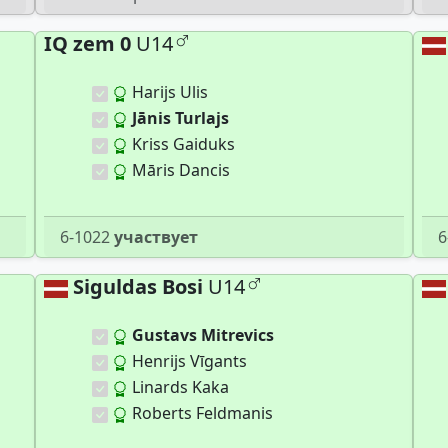
IQ zem 0
U14
Harijs Ulis
Jānis Turlajs
Kriss Gaiduks
Māris Dancis
6-1022
участвует
6
Siguldas Bosi
U14
Gustavs Mitrevics
Henrijs Vīgants
Linards Kaka
Roberts Feldmanis