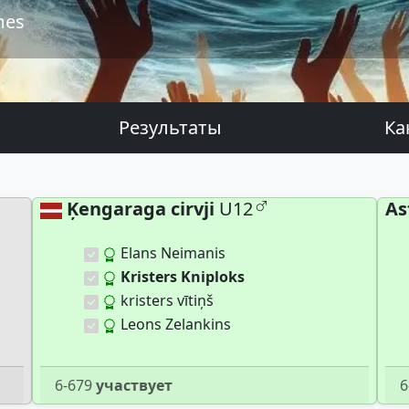
mes
Результаты
Ка
Ķengaraga cirvji
U12
As
Elans Neimanis
Kristers Kniploks
kristers vītiņš
Leons Zelankins
6-679
участвует
6