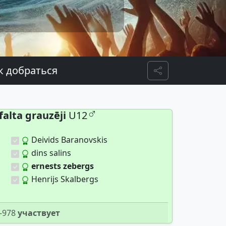
к добраться
Share
falta grauzēji
U12
Deivids Baranovskis
dins salins
ernests zebergs
Henrijs Skalbergs
-978
участвует