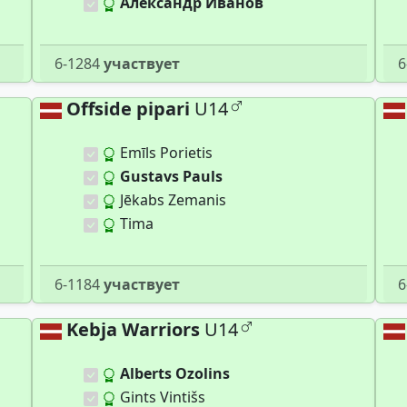
Александр Иванов
6-1284
участвует
6
Offside pipari
U14
Emīls Porietis
Gustavs Pauls
Jēkabs Zemanis
Tima
6-1184
участвует
6
Kebja Warriors
U14
Alberts Ozolins
Gints Vintišs