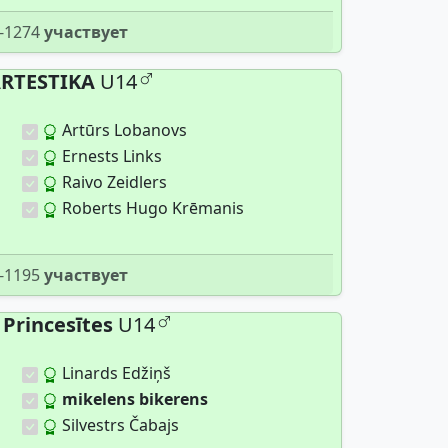
-1274
участвует
RTESTIKA
U14
Artūrs Lobanovs
Ernests Links
Raivo Zeidlers
Roberts Hugo Krēmanis
-1195
участвует
Princesītes
U14
Linards Edžiņš
mikelens bikerens
Silvestrs Čabajs