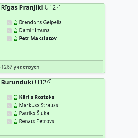
Rīgas Pranjiki
U12
Brendons Geipelis
Damir Imuns
Petr Maksiutov
-1267
участвует
Burunduki
U12
Kārlis Rostoks
Markuss Strauss
Patriks Šļūka
Renats Petrovs