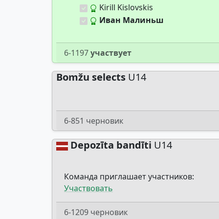
Kirill Kislovskis
Иван Малиньш
6-1197
участвует
Bomžu selects
U14
6-851 черновик
Depozīta bandīti
U14
Команда приглашает участников:
Участвовать
6-1209 черновик