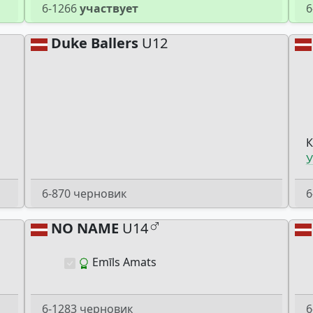
6-1266
участвует
6
Duke Ballers
U12
К
У
6-870 черновик
6
NO NAME
U14
Emīls Amats
6-1283 черновик
6