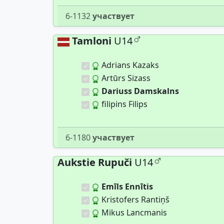
6-1132
участвует
Tamloni
U14
Adrians Kazaks
Artūrs Sizass
Dariuss Damskalns
filipins Filips
6-1180
участвует
Aukstie Rupuči
U14
Emīls Ennītis
Kristofers Rantiņš
Mikus Lancmanis