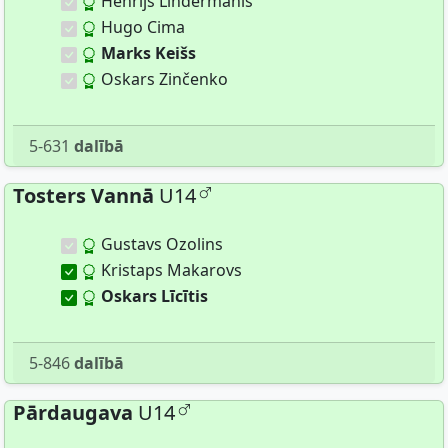
Henrijs Lindermanis
Hugo Cima
Marks Keišs
Oskars Zinčenko
5-631
dalībā
Tosters Vannā
U14
Gustavs Ozolins
Kristaps Makarovs
Oskars Līcītis
5-846
dalībā
Pārdaugava
U14