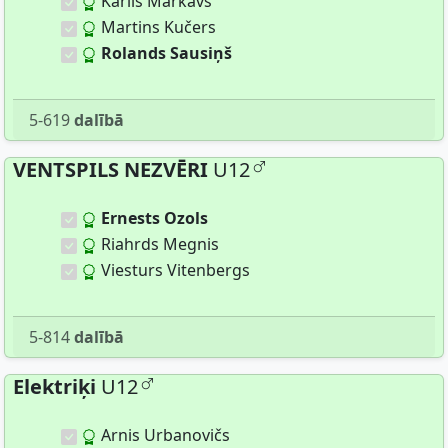
Kārlis Markavs
Martins Kučers
Rolands Sausiņš
5-619
dalībā
VENTSPILS NEZVĒRI
U12
Ernests Ozols
Riahrds Megnis
Viesturs Vitenbergs
5-814
dalībā
Elektriķi
U12
Arnis Urbanovičs