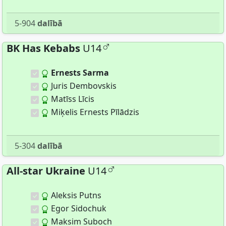
5-904
dalībā
BK Has Kebabs
U14
Ernests Sarma
Juris Dembovskis
Matīss Līcis
Miķelis Ernests Pīlādzis
5-304
dalībā
All-star Ukraine
U14
Aleksis Putns
Egor Sidochuk
Maksim Suboch