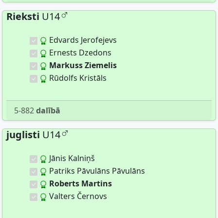
Rieksti
U14
Edvards Jerofejevs
Ernests Dzedons
Markuss Ziemelis
Rūdolfs Kristāls
5-882
dalībā
juglisti
U14
Jānis Kalniņš
Patriks Pāvulāns Pāvulāns
Roberts Martins
Valters Černovs