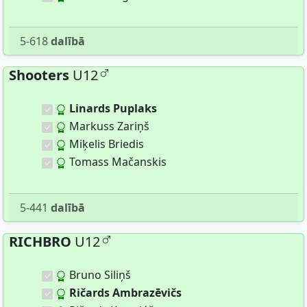
5-618
dalībā
Shooters
U12
Linards Puplaks
Markuss Zariņš
Miķelis Briedis
Tomass Mačanskis
5-441
dalībā
RICHBRO
U12
Bruno Siliņš
Ričards Ambrazēvičs