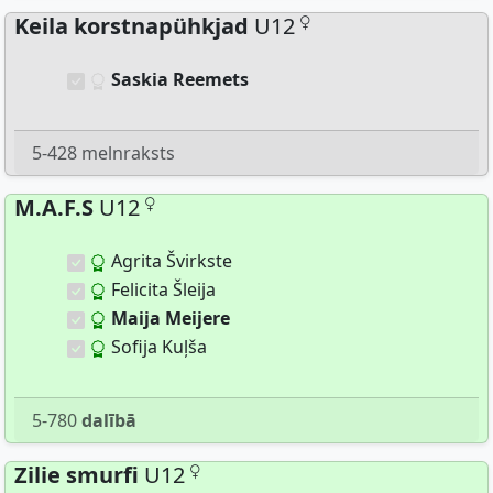
Keila korstnapühkjad
U12
Saskia Reemets
5-428 melnraksts
M.A.F.S
U12
Agrita Švirkste
Felicita Šleija
Maija Meijere
Sofija Kuļša
5-780
dalībā
Zilie smurfi
U12