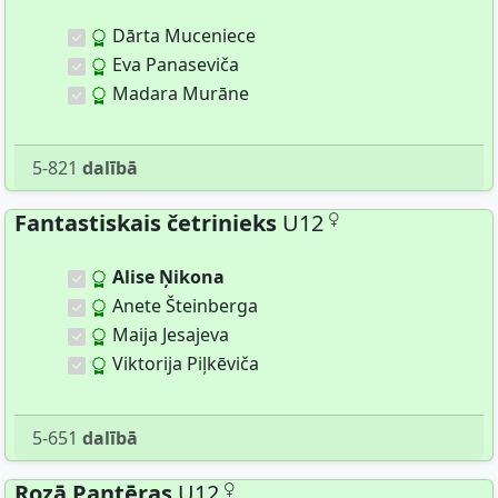
Dārta Muceniece
Eva Panaseviča
Madara Murāne
5-821
dalībā
Fantastiskais četrinieks
U12
Alise Ņikona
Anete Šteinberga
Maija Jesajeva
Viktorija Piļkēviča
5-651
dalībā
Rozā Pantēras
U12