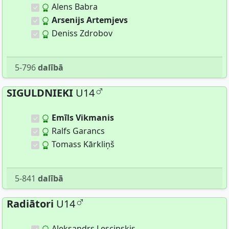
Alens Babra
Arsenijs Artemjevs
Deniss Zdrobov
5-796
dalībā
SIGULDNIEKI
U14
Emīls Vikmanis
Ralfs Garancs
Tomass Kārkliņš
5-841
dalībā
Radiātori
U14
Aleksandrs Lescinskis