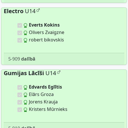
Electro
U14
Everts Kokins
Olivers Zvaigzne
robert bikovskis
5-909
dalībā
Gumijas Lācīši
U14
Edvards Eglītis
Elārs Groza
Jorens Krauja
Kristers Mūrnieks