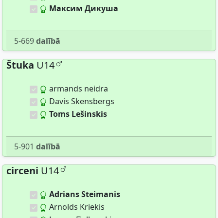
Максим Дикуша
5-669
dalībā
Štuka
U14
armands neidra
Davis Skensbergs
Toms Lešinskis
5-901
dalībā
circeni
U14
Adrians Steimanis
Arnolds Kriekis