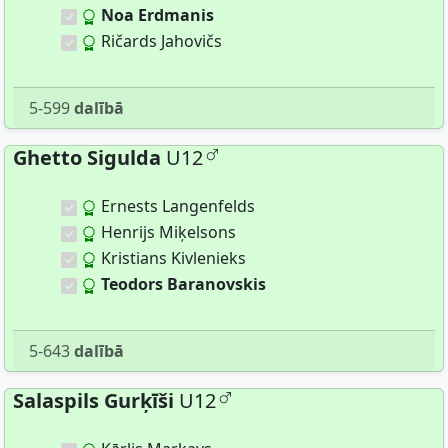
Noa Erdmanis
Ričards Jahovičs
5-599
dalībā
Ghetto Sigulda
U12
Ernests Langenfelds
Henrijs Miķelsons
Kristians Kivlenieks
Teodors Baranovskis
5-643
dalībā
Salaspils Gurķīši
U12