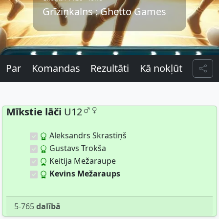
Grīziņkalns : Ghetto Games
Par
Komandas
Rezultāti
Kā nokļūt
Sha
Mīkstie lāči
U12
Aleksandrs Skrastiņš
Gustavs Trokša
Keitija Mežaraupe
Kevins Mežaraups
5-765
dalībā