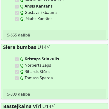
Ansis Kantans
Gustavs Ekbaums
Jēkabs Kantāns
5-655
dalībā
Siera bumbas
U14
Kristaps Stinkulis
Norberts Zeps
Rihards Stūris
Tomass Sperga
5-809
dalībā
Bastejkalna Vīri
U14