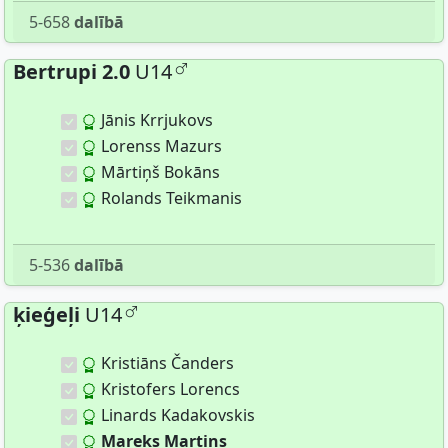
5-658
dalībā
Bertrupi 2.0
U14
Jānis Krrjukovs
Lorenss Mazurs
Mārtiņš Bokāns
Rolands Teikmanis
5-536
dalībā
ķieģeļi
U14
Kristiāns Čanders
Kristofers Lorencs
Linards Kadakovskis
Mareks Martins