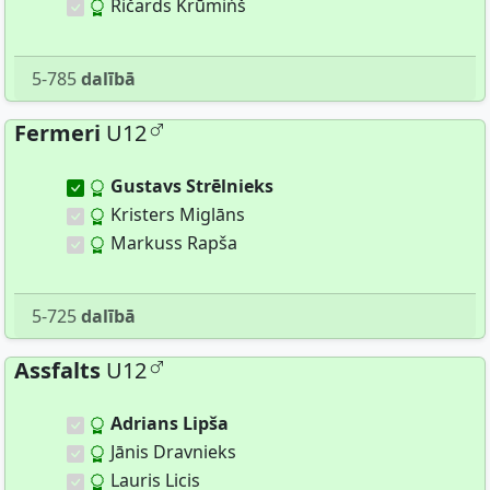
Ričards Krūmińš
5-785
dalībā
Fermeri
U12
Gustavs Strēlnieks
Kristers Miglāns
Markuss Rapša
5-725
dalībā
Assfalts
U12
Adrians Lipša
Jānis Dravnieks
Lauris Licis