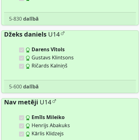
5-830
dalībā
Džeks daniels
U14
Darens Vītols
Gustavs Klintsons
Ričards Kalniņš
5-600
dalībā
Nav metēji
U14
Emīls Mileiko
Henrijs Abakuks
Kārlis Klidzejs