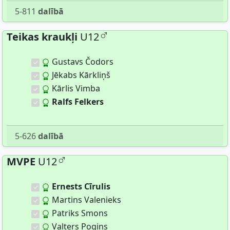
5-811
dalībā
Teikas kraukļi
U12
Gustavs Čodors
Jēkabs Kārkliņš
Kārlis Vimba
Ralfs Felkers
5-626
dalībā
MVPE
U12
Ernests Cīrulis
Martins Valenieks
Patriks Smons
Valters Pogins