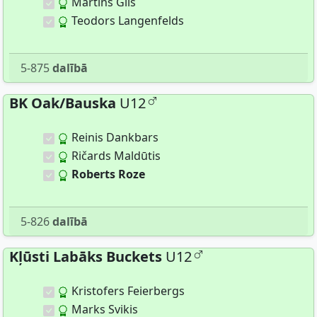
Martins Gils
Teodors Langenfelds
5-875
dalībā
BK Oak/Bauska
U12
Reinis Dankbars
Ričards Maldūtis
Roberts Roze
5-826
dalībā
Kļūsti Labāks Buckets
U12
Kristofers Feierbergs
Marks Svikis