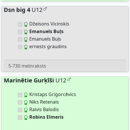
Dsn big 4
U12
Džeisons Vicinskis
Emanuels Buļs
Emanuels Buļs
ernests graudins
5-730 melnraksts
Marinētie Gurķīši
U12
Kristaps Grigorcēvics
Niks Retenais
Raivis Balodis
Robins Elmeris