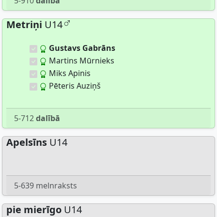
5-910
dalībā
Metriņi
U14
Gustavs Gabrāns
Martins Mūrnieks
Miks Apinis
Pēteris Auziņš
5-712
dalībā
Apelsīns
U14
5-639 melnraksts
pie mierīgo
U14