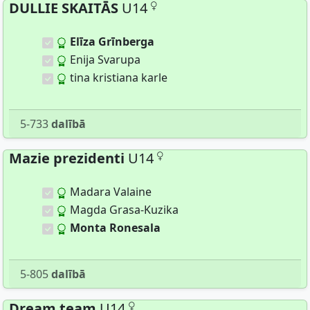
DULLIE SKAITĀS
U14
Elīza Grīnberga
Enija Svarupa
tina kristiana karle
5-733
dalībā
Mazie prezidenti
U14
Madara Valaine
Magda Grasa-Kuzika
Monta Ronesala
5-805
dalībā
Dream team
U14