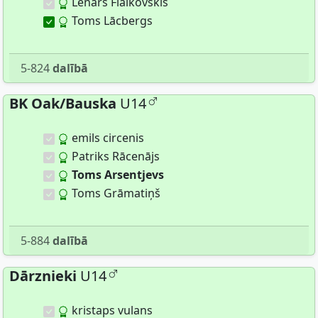
Lenars Fialkovskis
Toms Lācbergs
5-824
dalībā
BK Oak/Bauska
U14
emils circenis
Patriks Rācenājs
Toms Arsentjevs
Toms Grāmatiņš
5-884
dalībā
Dārznieki
U14
kristaps vulans