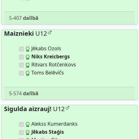
5-407
dalībā
Maiznieki
U12
Jēkabs Ozols
Niks Kreicbergs
Ritvars Rotčenkovs
Toms Belēvičs
5-574
dalībā
Sigulda aizrauj!
U12
Alekss Kumerdanks
Jēkabs Staģis