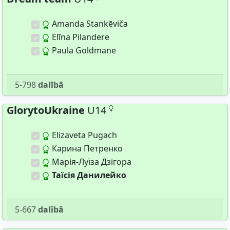
Amanda Stankēviča
Elīna Pilandere
Paula Goldmane
5-798
dalībā
GlorytoUkraine
U14
Elizaveta Pugach
Карина Петренко
Марія-Луїза Дзігора
Таїсія Данилейко
5-667
dalībā