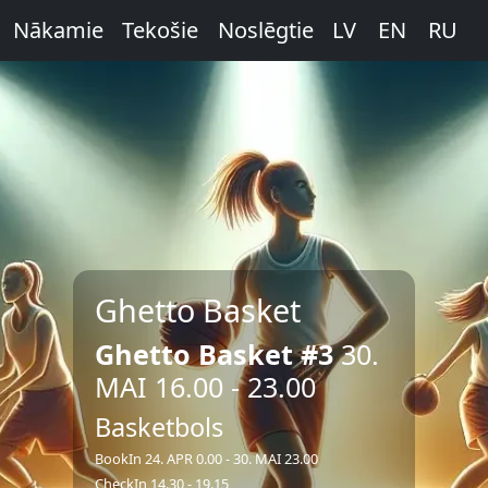
Nākamie
Tekošie
Noslēgtie
LV
EN
RU
Ghetto Basket
Ghetto Basket #3
30.
MAI 16.00 - 23.00
Basketbols
BookIn 24. APR 0.00 - 30. MAI 23.00
CheckIn 14.30 - 19.15