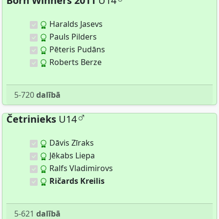
Born Winners 2011
U14
Haralds Jasevs
Pauls Pilders
Pēteris Pudāns
Roberts Berze
5-720
dalībā
Četrinieks
U14
Dāvis Zīraks
Jēkabs Liepa
Ralfs Vladimirovs
Ričards Kreilis
5-621
dalībā