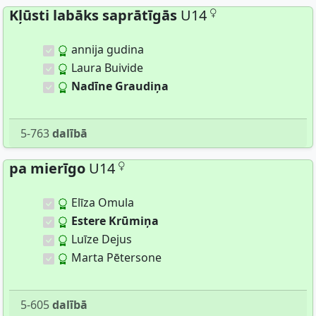
Kļūsti labāks saprātīgās
U14
annija gudina
Laura Buivide
Nadīne Graudiņa
5-763
dalībā
pa mierīgo
U14
Elīza Omula
Estere Krūmiņa
Luīze Dejus
Marta Pētersone
5-605
dalībā